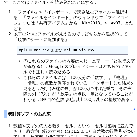
で，ここではファイルから読み込むことにする．
「ファイル」> 「インポート」で読み込むファイルを選択す
る．「ファイルをインポート」のウィンドウで「マイドライ
ブ」または「共有アイテム」から「Kiso2018」>「ex07」とた
どる．
以下の2つのファイルが見えるので，どちらかを選択(*)して
「現在のシートに追加する」
mpi100-mac.csv および mpi100-win.csv
(*)これらのファイルの内容は同じ（文字コードと改行文字
が異なる）．Google スプレッドシートはどちらのファイ
ルでも正しく読み込める．
これらのファイルには，100人分の「数学」，「物理」，
「情報」の点数が保存されている．インポートした結果を
見ると，A列（左端の列）が100人に付けた番号，その右
隣の列（B列）が「数学」の点数，等となっていることが
わかる．3科目の点数は0点以上100点以下の整数である．
↑
†
表計算ソフトのお約束
数値や文字列の入る箱を「セル」という．セルは縦横に並んで
おり，縦方向（行の方向）には1,2,3,...と自然数の行番号がつい
ている．横方向（列の方向）には，↑で述べたようにA, B, C, ...