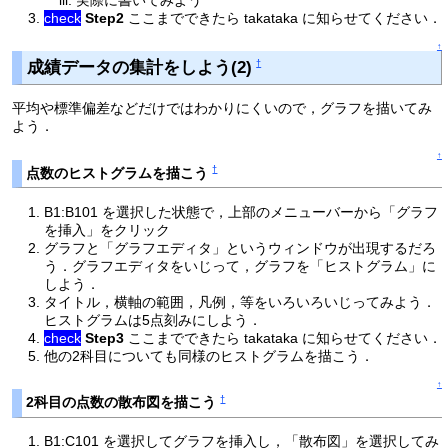
check
Step2
ここまでできたら takataka に知らせてください．
↑
成績データの集計をしよう(2)
†
平均や標準偏差などだけではわかりにくいので，グラフを描いてみ
よう．
↑
†
点数のヒストグラムを描こう
B1:B101 を選択した状態で，上部のメニューバーから「グラフ
を挿入」をクリック
グラフと「グラフエディタ」というウィンドウが出現するだろ
う．グラフエディタをいじって，グラフを「ヒストグラム」に
しよう．
タイトル，横軸の範囲，凡例，等をいろいろいじってみよう．
ヒストグラムは5点刻みにしよう．
check
Step3
ここまでできたら takataka に知らせてください．
他の2科目についても同様のヒストグラムを描こう．
↑
†
2科目の点数の散布図を描こう
B1:C101 を選択してグラフを挿入し，「散布図」を選択してみ