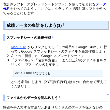
表計算ソフト（スプレッドシートソフト）を使って初歩的な
データ
分析
をやってみよう．ここでは，クラウド上で表計算ソフトを使っ
てみることにします．
↑
成績データの集計をしよう(1)
†
↑
†
スプレッドシートの新規作成
Kiso/2018
からリンクしてる「この科目の Google Drive」に行
って，Google スプレッドシートのファイルを新規作成しよう
左上の「新規」> 「Google スプレッドシート」
「ファイル」> 「名前を変更」（または上部のファイル名をク
リック）でファイル名を変更．
ex07-T180XYZほげほげお
という名前にしよう（XYZほげほげおは自分に合わせて変えて
ください）．
↑
†
ファイルからデータを読み込もう
数値を手入力する方法だとあまりたくさんのデータを扱えないの