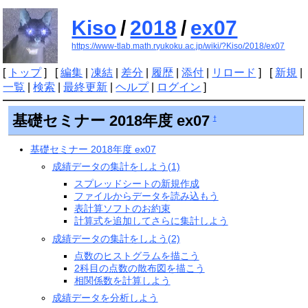
Kiso
/
2018
/
ex07
https://www-tlab.math.ryukoku.ac.jp/wiki/?Kiso/2018/ex07
[
トップ
] [
編集
|
凍結
|
差分
|
履歴
|
添付
|
リロード
] [
新規
|
一覧
|
検索
|
最終更新
|
ヘルプ
|
ログイン
]
基礎セミナー 2018年度 ex07
†
基礎セミナー 2018年度 ex07
成績データの集計をしよう(1)
スプレッドシートの新規作成
ファイルからデータを読み込もう
表計算ソフトのお約束
計算式を追加してさらに集計しよう
成績データの集計をしよう(2)
点数のヒストグラムを描こう
2科目の点数の散布図を描こう
相関係数を計算しよう
成績データを分析しよう