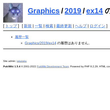
Graphics
/
2019
/
ex14
[
トップ
] [
新規
|
一覧
|
検索
|
最終更新
|
ヘルプ
|
ログイン
]
履歴一覧
Graphics/2019/ex14
の履歴はありません。
Site admin:
takataka
PukiWiki 1.5.4
© 2001-2022
PukiWiki Development Team
. Powered by PHP 8.2.29. HTML conv