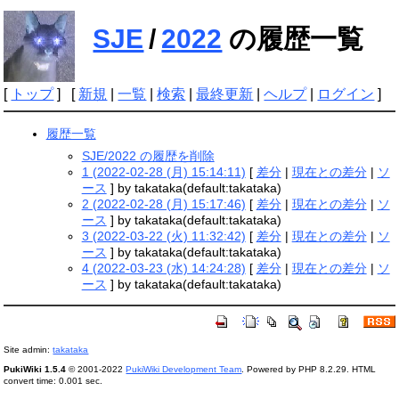
SJE
/
2022
の履歴一覧
[
トップ
] [
新規
|
一覧
|
検索
|
最終更新
|
ヘルプ
|
ログイン
]
履歴一覧
SJE/2022 の履歴を削除
1 (2022-02-28 (月) 15:14:11)
[
差分
|
現在との差分
|
ソ
ース
] by takataka(default:takataka)
2 (2022-02-28 (月) 15:17:46)
[
差分
|
現在との差分
|
ソ
ース
] by takataka(default:takataka)
3 (2022-03-22 (火) 11:32:42)
[
差分
|
現在との差分
|
ソ
ース
] by takataka(default:takataka)
4 (2022-03-23 (水) 14:24:28)
[
差分
|
現在との差分
|
ソ
ース
] by takataka(default:takataka)
Site admin:
takataka
PukiWiki 1.5.4
© 2001-2022
PukiWiki Development Team
. Powered by PHP 8.2.29. HTML
convert time: 0.001 sec.