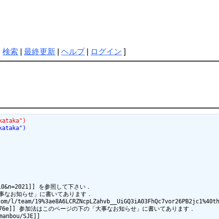
|
検索
|
最終更新
|
ヘルプ
|
ログイン
]
kataka")
kataka")
10&n=2021]] を参照して下さい．

大事なお知らせ」に書いてあります．

team/19%3ae8A6LCRZNcpLZahvb__UiGQ3iA03FhQc7vor26PB2jc1%40thre
-12b1d57ad76e]] 参加法はこのページの下の「大事なお知らせ」に書いてあります．

nbou/SJE]]
