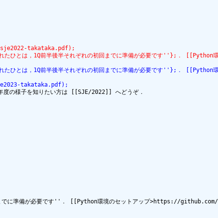
2022-takataka.pdf);
てられたひとは，1Q前半後半それぞれの初回までに準備が必要です''};． [[Python環境のセット
てられたひとは，1Q前半後半それぞれの初回までに準備が必要です''};． [[Python環境のセット
023-takataka.pdf);
年度の様子を知りたい方は [[SJE/2022]] へどうぞ．

''． [[Python環境のセットアップ>https://github.com/takatakam