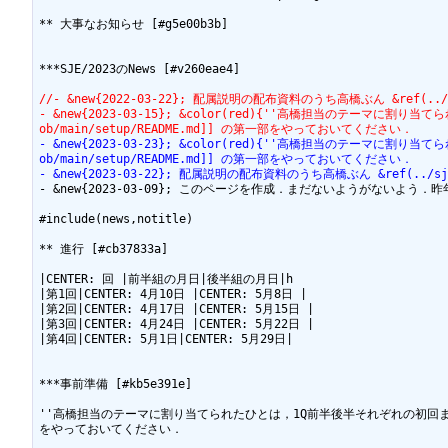
** 大事なお知らせ [#g5e00b3b]

***SJE/2023のNews [#v260eae4]

//- &new{2022-03-22}; 配属説明の配布資料のうち高橋ぶん &ref(../sje
- &new{2023-03-15}; &color(red){''高橋担当のテーマに割り当
ob/main/setup/README.md]] の第一部をやっておいてください．
- &new{2023-03-23}; &color(red){''高橋担当のテーマに割り当
ob/main/setup/README.md]] の第一部をやっておいてください．
- &new{2023-03-22}; 配属説明の配布資料のうち高橋ぶん &ref(../sje2
- &new{2023-03-09}; このページを作成．まだないようがないよう．昨
#include(news,notitle)

** 進行 [#cb37833a]

|CENTER: 回 |前半組の月日|後半組の月日|h

|第1回|CENTER: 4月10日 |CENTER: 5月8日 |

|第2回|CENTER: 4月17日 |CENTER: 5月15日 |

|第3回|CENTER: 4月24日 |CENTER: 5月22日 |

|第4回|CENTER: 5月1日|CENTER: 5月29日|

***事前準備 [#kb5e391e]

''高橋担当のテーマに割り当てられたひとは，1Q前半後半それぞれの初回までに準備が必要です
をやっておいてください．
