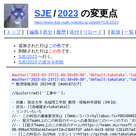
SJE
/
2023
の変更点
https://www-tlab.math.ryukoku.ac.jp/wiki/?SJE/2023
[
トップ
] [
編集
|
差分
|
履歴
|
添付
|
リロード
] [
新規
|
一覧
追加された行は
この色
です。
削除された行は
この色
です。
SJE/2023
へ行く。
SJE/2023 の差分を削除
#author("2023-03-15T22:49:59+09:00","default:takataka","ta
#author("2023-03-23T17:01:30+09:00","default:takataka","ta
* 数理情報演習 2023年度 [#o0c872cf]

//&color(red){''工事中''};

- 対象: 龍谷大学 先端理工学部 数理・情報科学課程（3年1Q）

- 担当: [[高橋隆史>takataka]]

- リンクいろいろ

//-- この科目の履修要項等は [[Webシラバス>Syllabus:?i=Y0010080
//-- 龍大Teams上のこの科目のチームへの参加法がこのページの下の「
//-- [[龍大Teams上のこの科目のチーム>https://teams.microsoft.com/l/
08-096a47650ace&tenantId=23b65fdf-a4e3-4a19-b03d
-- [[この科目の GitHub リポジトリ>https://github.com/takatakama