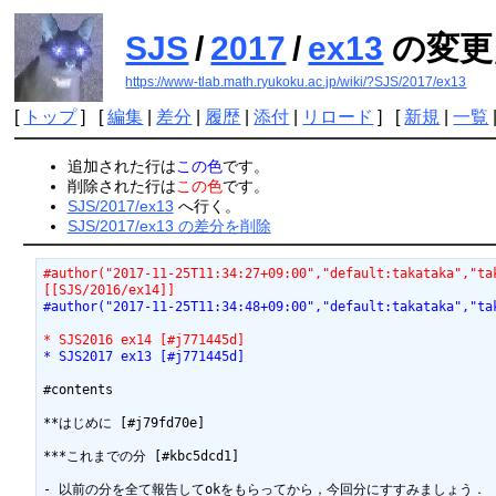
SJS
/
2017
/
ex13
の変更
https://www-tlab.math.ryukoku.ac.jp/wiki/?SJS/2017/ex13
[
トップ
] [
編集
|
差分
|
履歴
|
添付
|
リロード
] [
新規
|
一覧
追加された行は
この色
です。
削除された行は
この色
です。
SJS/2017/ex13
へ行く。
SJS/2017/ex13 の差分を削除
#author("2017-11-25T11:34:27+09:00","default:takataka","ta
[[SJS/2016/ex14]]
#author("2017-11-25T11:34:48+09:00","default:takataka","ta
* SJS2016 ex14 [#j771445d]
* SJS2017 ex13 [#j771445d]
#contents

**はじめに [#j79fd70e]

***これまでの分 [#kbc5dcd1]

- 以前の分を全て報告してokをもらってから，今回分にすすみましょう．
