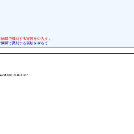
ティック回帰で識別する実験をやろう．
ティック回帰で識別する実験をやろう．
ert time: 0.001 sec.