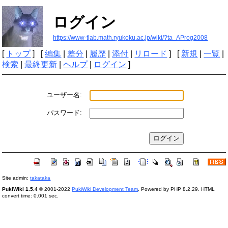
ログイン
https://www-tlab.math.ryukoku.ac.jp/wiki/?ta_AProg2008
[
トップ
] [
編集
|
差分
|
履歴
|
添付
|
リロード
] [
新規
|
一覧
|
検索
|
最終更新
|
ヘルプ
|
ログイン
]
ユーザー名:
パスワード:
Site admin:
takataka
PukiWiki 1.5.4
© 2001-2022
PukiWiki Development Team
. Powered by PHP 8.2.29. HTML
convert time: 0.001 sec.