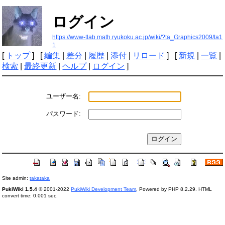
ログイン
https://www-tlab.math.ryukoku.ac.jp/wiki/?ta_Graphics2009/ta1
1
[
トップ
] [
編集
|
差分
|
履歴
|
添付
|
リロード
] [
新規
|
一覧
|
検索
|
最終更新
|
ヘルプ
|
ログイン
]
ユーザー名:
パスワード:
Site admin:
takataka
PukiWiki 1.5.4
© 2001-2022
PukiWiki Development Team
. Powered by PHP 8.2.29. HTML
convert time: 0.001 sec.