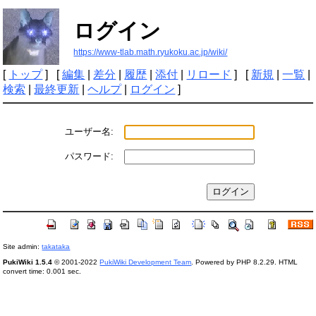
ログイン
https://www-tlab.math.ryukoku.ac.jp/wiki/
[
トップ
] [
編集
|
差分
|
履歴
|
添付
|
リロード
] [
新規
|
一覧
|
検索
|
最終更新
|
ヘルプ
|
ログイン
]
ユーザー名:
パスワード:
Site admin:
takataka
PukiWiki 1.5.4
© 2001-2022
PukiWiki Development Team
. Powered by PHP 8.2.29. HTML
convert time: 0.001 sec.