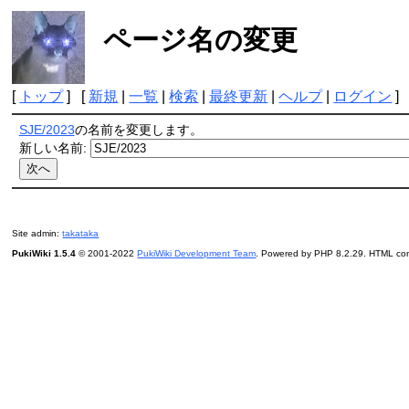
ページ名の変更
[
トップ
] [
新規
|
一覧
|
検索
|
最終更新
|
ヘルプ
|
ログイン
]
SJE/2023
の名前を変更します。
新しい名前:
Site admin:
takataka
PukiWiki 1.5.4
© 2001-2022
PukiWiki Development Team
. Powered by PHP 8.2.29. HTML conv