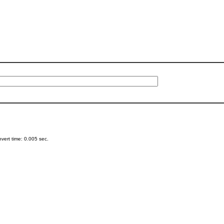
ert time: 0.005 sec.