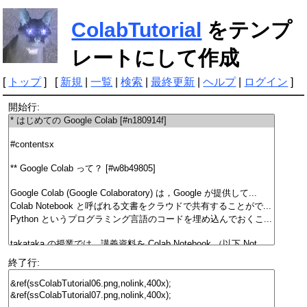
ColabTutorial
をテンプ
レートにして作成
[
トップ
] [
新規
|
一覧
|
検索
|
最終更新
|
ヘルプ
|
ログイン
]
開始行:
終了行: