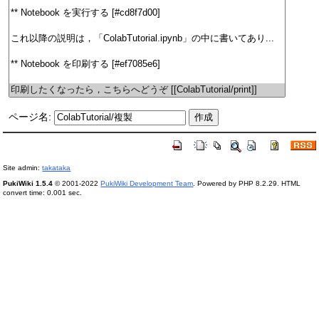
ページ名:
Site admin:
takataka
PukiWiki 1.5.4
© 2001-2022
PukiWiki Development Team
. Powered by PHP 8.2.29. HTML
convert time: 0.001 sec.