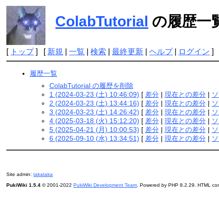
ColabTutorial
の履歴一
[
トップ
] [
新規
|
一覧
|
検索
|
最終更新
|
ヘルプ
|
ログイン
]
履歴一覧
ColabTutorial の履歴を削除
1 (2024-03-23 (土) 10:46:09)
[
差分
|
現在との差分
|
ソ
2 (2024-03-23 (土) 13:44:16)
[
差分
|
現在との差分
|
ソ
3 (2024-03-23 (土) 14:26:42)
[
差分
|
現在との差分
|
ソ
4 (2025-03-18 (火) 15:12:20)
[
差分
|
現在との差分
|
ソ
5 (2025-04-21 (月) 10:00:53)
[
差分
|
現在との差分
|
ソ
6 (2025-09-10 (水) 13:34:51)
[
差分
|
現在との差分
|
ソ
Site admin:
takataka
PukiWiki 1.5.4
© 2001-2022
PukiWiki Development Team
. Powered by PHP 8.2.29. HTML conv