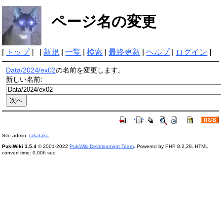
ページ名の変更
[
トップ
] [
新規
|
一覧
|
検索
|
最終更新
|
ヘルプ
|
ログイン
]
Data/2024/ex02
の名前を変更します。
新しい名前:
Site admin:
takataka
PukiWiki 1.5.4
© 2001-2022
PukiWiki Development Team
. Powered by PHP 8.2.29. HTML
convert time: 0.006 sec.