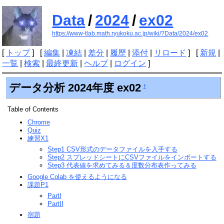
Data
/
2024
/
ex02
https://www-tlab.math.ryukoku.ac.jp/wiki/?Data/2024/ex02
[
トップ
] [
編集
|
凍結
|
差分
|
履歴
|
添付
|
リロード
] [
新規
|
一覧
|
検索
|
最終更新
|
ヘルプ
|
ログイン
]
データ分析 2024年度 ex02
†
Table of Contents
Chrome
Quiz
練習X1
Step1 CSV形式のデータファイルを入手する
Step2 スプレッドシートにCSVファイルをインポートする
Step3 代表値を求めてみる＆度数分布表作ってみる
Google Colab を使えるようになる
課題P1
PartI
PartII
宿題