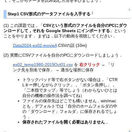
て，そこからデータを読み込む方法を学びましょう．
↑
†
Step1 CSV形式のデータファイルを入手する
(1) この課題では，「
CSVという形式のファイルを自分のPCにダウ
ンロードして，それを Google Sheets にインポートする
」という
ことをやります． まずは，以下の動画を視聴してください．
Data2024-ex02-movieA
CSVの話 (10m)
(2) 実際にCSVファイルを自分のPCにダウンロードしましょう．
ex02_temp1980-2019Oct01.csv
を
右クリック
→ 「リ
ンク先を別名で保存」 → 適当な場所に保存
トラックパッド等で右ボタンがない場合は，「CTR
Lキー押しながらクリック」，「ボタン長押し」，
「二本指でタップ」等でしょう（わからないひとは
自分の機種の操作法を調べてね）
ファイルの保存先はどこでも構いません．win/mac
とも，デフォルトでは「自分のホームフォルダの中
の「ダウンロード」フォルダ」に保存されるでしょ
う．
保存されたファイルを開く必要はありません
．
↑