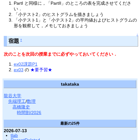
PartI と同様に，「PartII」のところの表を完成させてくださ
い．
「小テスト2」のヒストグラムを描きましょう
「小テスト1」と「小テスト2」の平均値およびヒストグラムの
形を観察して，メモしておきましょう
↑
宿題
†
次のことを次回の授業までに必ずやっておいてください．
ex02課題P1
ex03
の
★要予習★
takataka
龍谷大学
先端理工
/
数理
高橋隆史
時間割/2026
最新の25件
2026-07-13
tlab