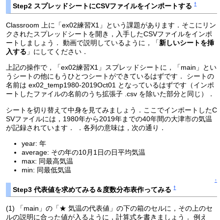
†
Step2 スプレッドシートにCSVファイルをインポートする
Classroom 上に「ex02練習X1」という課題があります．そこにリン
クされたスプレッドシートを開き，入手したCSVファイルをインポ
ートしましょう． 動画で説明しているように，「
新しいシートを挿
入する
」にしてください．
上記の操作で，「ex02練習X1」スプレッドシートに，「main」とい
うシートの他にもうひとつシートができているはずです． シートの
名前は ex02_temp1980-2019Oct01 となっているはずです（インポ
ートしたファイルの名前のうち拡張子 .csv を除いた部分と同じ）．
シートを切り替えて中身を見てみましょう．ここでインポートしたC
SVファイルには，1980年から2019年までの40年間の大津市の気温
が記録されています． ．各列の意味は，次の通り．
year: 年
average: その年の10月1日の日平均気温
max: 同最高気温
min: 同最低気温
↑
†
Step3 代表値を求めてみる＆度数分布表作ってみる
(1) 「main」の「★ 気温の代表値」の下の箱のセルに，その上のセ
ルの説明に合った値が入るように，計算式を書きましょう． 例え