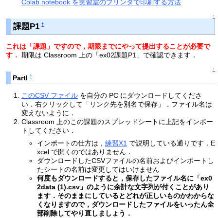
Colab notebook を実習室のプリンタで印刷する方法
↑
課題P1
†
これは「課題」ですので，期限までにやって提出することが必要で
す．
期限は Classroom 上の「ex02課題P1」で確認できます．
↑
†
PartI
このCSV ファイル
を自分の PC にダウンロードしてくださ
い．右クリックして「リンク先を別名で保存」．ファイル名は
変えないように．
Classroom 上のこの課題のスプレッドシートに上記をインポー
トしてください．
インポートの仕方は，
練習X1
で説明している通りです．E
xcel で開くのではありません．
ダウンロードしたCSVファイルの名前およびインポートし
たシートの名前は変更してはいけません
何度もダウンロードすると，保存したファイル名に「ex0
2data (1).csv」のように余計な文字列が付くことがあり
ます．そのままにしているとどれが正しいものかわからな
くなりますので，ダウンロードしたファイルをいったん全
部削除してやり直しましょう．