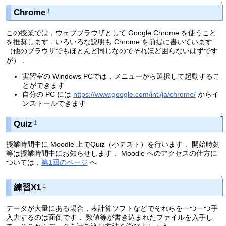
↑
Chrome
†
この授業では，ウェブブラウザとして Google Chrome を使うこと
を推奨します．いろいろな説明も Chrome を前提に書いています
（他のブラウザでもほとんど同じなのでそれほど困らないはずです
が）．
実習室の Windows PCでは，メニューから選択して起動するこ
とができます
自分の PC には
https://www.google.com/intl/ja/chrome/
からイ
ンストールできます
↑
Quiz
†
授業時間中に Moodle 上でQuiz（小テスト）を行います． 開始時刻
等は授業時間中にお知らせします． Moodle へのアクセスの仕方に
ついては，
第1回のページ
へ
↑
練習X1
†
データが大量にある場合，表計算ソフトなどでそれらを一つ一つ手
入力するのは面倒です． 数値等が書き込まれたファイルを入手し