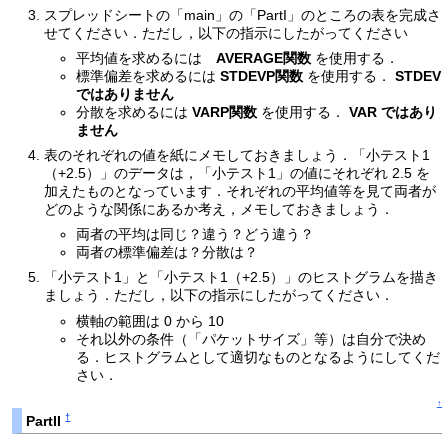
スプレッドシートの「main」の「PartI」のところの表を完成さ
せてください．ただし，以下の指示にしたがってください
平均値を求めるには
AVERAGE関数
を使用する．
標準偏差を求めるには
STDEVP関数
を使用する．
STDEV
ではありません
分散を求めるには
VARP関数
を使用する．
VAR ではあり
ません
表のそれぞれの値を紙にメモしておきましょう．「小テスト1
（+2.5）」のデータは，「小テスト1」の値にそれぞれ 2.5 を
加えたものとなっています．それぞれの平均値等を見て両者が
どのような関係にあるか考え，メモしておきましょう．
両者の平均は同じ？違う？どう違う？
両者の標準偏差は？分散は？
「小テスト1」と「小テスト1（+2.5）」のヒストグラムを描き
ましょう．ただし，以下の指示にしたがってください．
横軸の範囲は 0 から 10
それ以外の条件（「パケットサイズ」等）は自分で決め
る．ヒストグラムとして適切なものとなるようにしてくだ
さい．
↑
†
PartII