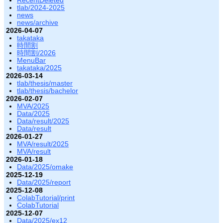
RecentDeleted
tlab/2024-2025
news
news/archive
2026-04-07
takataka
時間割
時間割/2026
MenuBar
takataka/2025
2026-03-14
tlab/thesis/master
tlab/thesis/bachelor
2026-02-07
MVA/2025
Data/2025
Data/result/2025
Data/result
2026-01-27
MVA/result/2025
MVA/result
2026-01-18
Data/2025/omake
2025-12-19
Data/2025/report
2025-12-08
ColabTutorial/print
ColabTutorial
2025-12-07
Data/2025/ex12