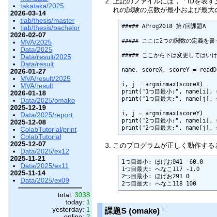
上記のファイルには，「IDを表
takataka/2025
れの試験の点数が最小および最大
2026-03-14
tlab/thesis/master
##### AProg2018 第7回課題A

tlab/thesis/bachelor
2026-02-07
##### ここに2つの関数の定義を書く 
MVA/2025
Data/2025
##### ここから下は変更してはいけな
Data/result/2025
Data/result
name, scoreX, scoreY = readD
2026-01-27
MVA/result/2025
i, j = argminmax(scoreX)

MVA/result
print("1つ目最小:", name[i], s
2026-01-18
print("1つ目最大:", name[j], s
Data/2025/omake
2025-12-19
i, j = argminmax(scoreY)

Data/2025/report
print("2つ目最小:", name[i], s
2025-12-08
ColabTutorial/print
ColabTutorial
2025-12-07
このプログラムが正しく動作する
Data/2025/ex12
2025-11-21
1つ目最小: ほげお041 -60.0

Data/2025/ex11
1つ目最大: へなこ117 -1.0

2025-11-14
2つ目最小: ほげお291 0

Data/2025/ex09
total:
3038
today:
1
yesterday:
1
課題S (omake)
†
online:
2