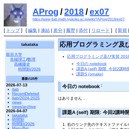
AProg
/
2018
/
ex07
https://www-tlab.math.ryukoku.ac.jp/wiki/?AProg/2018/ex07
[
トップ
] [
編集
|
凍結
|
差分
|
履歴
|
添付
|
リロード
] [
新規
応用プログラミング及び実
takataka
龍谷大学
応用プログラミング及び実習 2018
先端理工
/
数理
今日の notebook
高橋隆史
課題A (self) 期限: 今回2
時間割/2026
課題S (omake)
最新の25件
2026-07-13
今日の notebook
†
tlab
RecentDeleted
tlab/2024-2025
はありません．
news
news/archive
2026-04-07
課題A (self) 期限: 今回2講
takataka
時間割
時間割/2026
右のリンク先のテキストファイルを
MenuBar