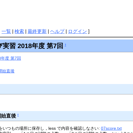
|
一覧
|
検索
|
最終更新
|
ヘルプ
|
ログイン
]
習 2018年度 第7回
†
年度 第7回
講時開始直後
時開始直後
†
いつもの場所に保存し，less で内容を確認しなさい:
07score.txt