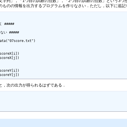
す文字列」，「1つ目の試験の点数」，「2つ目の試験の点数」という3
のものの情報を出力するプログラムを作りなさい．ただし，以下に追記
#####

い #####

ata("07score.txt")

coreX[i])

coreX[j])

coreY[i])

と，次の出力が得られるはずである．