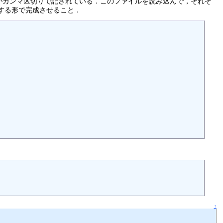
つがカンマ区切りで記されている．このファイルを読み込んで，それぞ
する形で完成させること．
↑