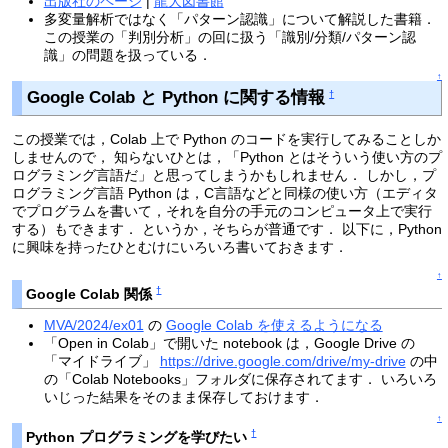
出版社のページ
|
龍大図書館
多変量解析ではなく「パターン認識」について解説した書籍．
この授業の「判別分析」の回に扱う「識別/分類/パターン認
識」の問題を扱っている．
↑
Google Colab と Python に関する情報
†
この授業では，Colab 上で Python のコードを実行してみることしか
しませんので， 知らないひとは，「Python とはそういう使い方のプ
ログラミング言語だ」と思ってしまうかもしれません． しかし，プ
ログラミング言語 Python は，C言語などと同様の使い方（エディタ
でプログラムを書いて，それを自分の手元のコンピュータ上で実行
する）もできます． というか，そちらが普通です． 以下に，Python
に興味を持ったひとむけにいろいろ書いておきます．
↑
†
Google Colab 関係
MVA/2024/ex01
の
Google Colab を使えるようになる
「Open in Colab」で開いた notebook は，Google Drive の
「マイドライブ」
https://drive.google.com/drive/my-drive
の中
の「Colab Notebooks」フォルダに保存されてます． いろいろ
いじった結果をそのまま保存しておけます．
↑
†
Python プログラミングを学びたい