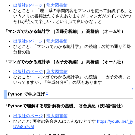
出版社のページ
|
龍大図書館
ひとこと： 「理工系の学問内容をマンガを使って解説する」と
いうノリの書籍はたくさんありますが，マンガがメインでかつ
それが読んで楽しい，という点で良いかな，と．
「マンガでわかる統計学 ［回帰分析編］」 高橋信 （オーム社）
出版社のページ
|
龍大図書館
ひとこと: 「マンガでわかる統計学」 の続編．名前の通り回帰
分析の話．
「マンガでわかる統計学 ［因子分析編］」 高橋信 （オーム社）
出版社のページ
|
龍大図書館
ひとこと: 「マンガでわかる統計学」 の続編．「因子分析」と
いってますが，「主成分分析」の話もあります．
↑
†
Python で学ぶほげ
「Pythonで理解する統計解析の基礎」 谷合廣紀（技術評論社）
出版社のページ
|
龍大図書館
ひとこと: 著者の谷合さんはこんなひとです
https://youtu.be/_jy
UVo8b7vM