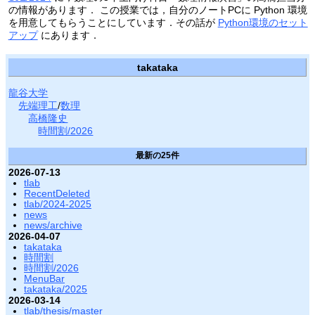
の情報があります． この授業では，自分のノートPCに Python 環境
を用意してもらうことにしています．その話が
Python環境のセット
アップ
にあります．
takataka
龍谷大学
先端理工
/
数理
高橋隆史
時間割/2026
最新の25件
2026-07-13
tlab
RecentDeleted
tlab/2024-2025
news
news/archive
2026-04-07
takataka
時間割
時間割/2026
MenuBar
takataka/2025
2026-03-14
tlab/thesis/master