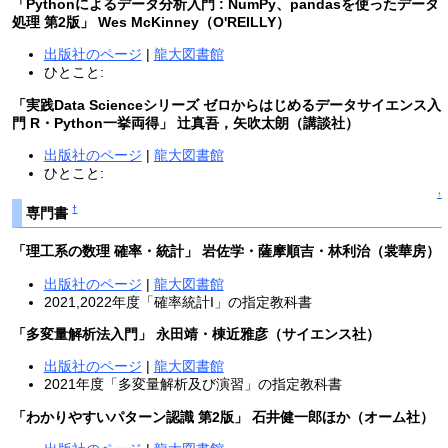
「Pythonによるデータ分析入門 : NumPy、pandasを使ったデータ
処理 第2版」 Wes McKinney（O'REILLY）
出版社のページ
|
龍大図書館
ひとこと:
「実践Data Scienceシリーズ ゼロからはじめるデータサイエンス入
門 R・Python一挙両得」 辻真吾，矢吹太朗（講談社）
出版社のページ
|
龍大図書館
ひとこと:
↑
†
専門書
「理工系の数理 確率・統計」 岩佐学・薩摩順吉・林利治（裳華房）
出版社のページ
|
龍大図書館
2021,2022年度「確率統計I」の指定教科書
「多変量解析法入門」 永田靖・棟近雅彦（サイエンス社）
出版社のページ
|
龍大図書館
2021年度「多変量解析及び演習」の指定教科書
「わかりやすいパターン認識 第2版」 石井健一郎ほか（オーム社）