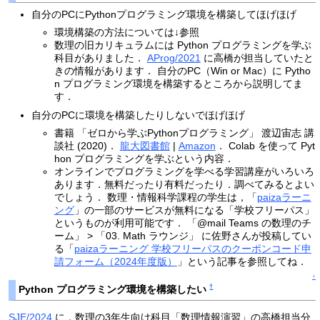
自分のPCにPythonプログラミング環境を構築してほげほげ
環境構築の方法については↓参照
数理の旧カリキュラムには Python プログラミングを学ぶ
科目がありました．
AProg/2021
に高橋が担当していたと
きの情報があります． 自分のPC（Win or Mac）に Pytho
n プログラミング環境を構築するところから説明してま
す．
自分のPCに環境を構築したりしないでほげほげ
書籍 「ゼロから学ぶPythonプログラミング」 渡辺宙志 講
談社 (2020)．
龍大図書館
|
Amazon
． Colab を使って Pyt
hon プログラミングを学ぶという内容．
オンラインでプログラミングを学べる学習講座がいろいろ
あります．無料だったり有料だったり．調べてみるとよい
でしょう． 数理・情報科学課程の学生は，「
paizaラーニ
ング
」の一部のサービスが無料になる「学校フリーパス」
というものが利用可能です． 「@mail Teams の数理のチ
ーム」 > 「03. Math ラウンジ」 に佐野さんが投稿してい
る「
paizaラーニング 学校フリーパスのクーポンコード申
請フォーム（2024年度版）
」という記事を参照してね．
↑
†
Python プログラミング環境を構築したい
SJE/2024
に，数理の3年生向け科目「数理情報演習」の高橋担当分