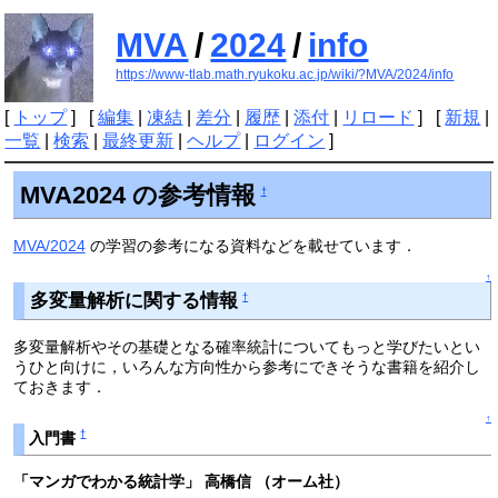
MVA
/
2024
/
info
https://www-tlab.math.ryukoku.ac.jp/wiki/?MVA/2024/info
[
トップ
] [
編集
|
凍結
|
差分
|
履歴
|
添付
|
リロード
] [
新規
|
一覧
|
検索
|
最終更新
|
ヘルプ
|
ログイン
]
MVA2024 の参考情報
†
MVA/2024
の学習の参考になる資料などを載せています．
↑
多変量解析に関する情報
†
多変量解析やその基礎となる確率統計についてもっと学びたいとい
うひと向けに，いろんな方向性から参考にできそうな書籍を紹介し
ておきます．
↑
†
入門書
「マンガでわかる統計学」 高橋信 （オーム社）