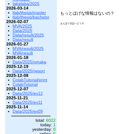
takataka/2025
2026-03-14
tlab/thesis/master
もっとほげな情報はないの？
tlab/thesis/bachelor
2026-02-07
まんぼう日記へどうぞ
MVA/2025
Data/2025
Data/result/2025
Data/result
2026-01-27
MVA/result/2025
MVA/result
2026-01-18
Data/2025/omake
2025-12-19
Data/2025/report
2025-12-08
ColabTutorial/print
ColabTutorial
2025-12-07
Data/2025/ex12
2025-11-21
Data/2025/ex11
2025-11-14
Data/2025/ex09
total:
6022
today:
1
yesterday:
0
online:
5