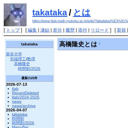
takataka
/
とは
https://www-tlab.math.ryukoku.ac.jp/wiki/?takataka/%E
[
トップ
] [
編集
|
凍結
|
差分
|
履歴
|
添付
|
リロード
] [
新規
高橋隆史とは
†
takataka
龍谷大学
先端理工
/
数理
高橋隆史
時間割/2026
最新の25件
2026-07-13
tlab
RecentDeleted
tlab/2024-2025
news
news/archive
2026-04-07
takataka
時間割
時間割/2026
MenuBar