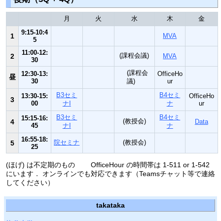
月
火
水
木
金
9:15-10:4
1
MVA
5
11:00-12:
(課程会議)
2
MVA
30
(課程会
12:30-13:
OfficeHo
昼
30
議)
ur
B3セミ
B4セミ
13:30-15:
OfficeHo
3
00
ナI
ナ
ur
B3セミ
B4セミ
15:15-16:
(教授会)
4
Data
45
ナI
ナ
16:55-18:
院セミナ
(教授会)
5
25
(ほげ) は不定期のもの OfficeHour の時間帯は 1-511 or 1-542
にいます． オンラインでも対応できます（Teamsチャット等で連絡
してください）
takataka