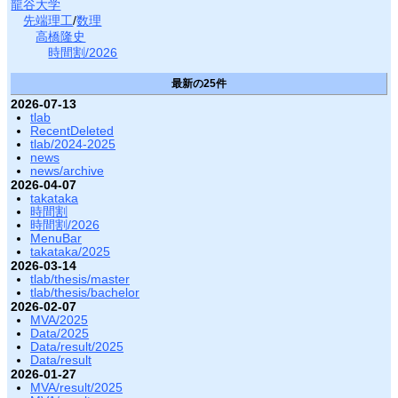
龍谷大学
先端理工
/
数理
高橋隆史
時間割/2026
最新の25件
2026-07-13
tlab
RecentDeleted
tlab/2024-2025
news
news/archive
2026-04-07
takataka
時間割
時間割/2026
MenuBar
takataka/2025
2026-03-14
tlab/thesis/master
tlab/thesis/bachelor
2026-02-07
MVA/2025
Data/2025
Data/result/2025
Data/result
2026-01-27
MVA/result/2025