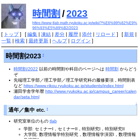
時間割
/
2023
https://www-tlab.math.ryukoku.ac.jp/wiki/?%E6%99%82%E9%
96%93%E5%89%B2/2023
[
トップ
] [
編集
|
凍結
|
差分
|
履歴
|
添付
|
リロード
] [
新規
|
一覧
|
検索
|
最終更新
|
ヘルプ
|
ログイン
]
時間割2023
†
時間割/2022
以前の時間割や科目のページへは
時間割
からどう
ぞ
先端理工学部／理工学部／理工学研究科の履修要項，時間割表
など
https://www.rikou.ryukoku.ac.jp/students/index.html
瀬田学舎学年暦
http://www.ryukoku.ac.jp/campus_career/calen
dar/seta.html
↑
通年／集中 etc.
†
研究室単位のもの
tlab
学部: セミナーI，セミナーII，特別研究I，特別研究II
大学院: 数理情報学特別研究，数理情報学演習I，数理情報