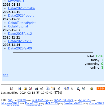
MVA/result
2026-01-18
Data/2025/omake
2025-12-19
Data/2025/report
2025-12-08
ColabTutorial/print
ColabTutorial
2025-12-07
Data/2025/ex12
2025-11-21
Data/2025/ex11
2025-11-14
Data/2025/ex09
total:
1296
today:
1
yesterday:
0
online:
3
edit
(873d)
Last-modified: 2024-03-18 (月) 19:49:42
Link:
tlab
時間割
時間割/2024
tlab/2023-2024
ML/2023
(27d)
(124d)
(704d)
(760d)
(846d)
takataka/2023
Data/2023
MVA/2023
Freshers/2023
Vision/2023
(873d)
(918d)
(918d)
(1118d)