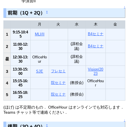
学演習II
↑
前期（1Q + 2Q）
†
月
火
水
木
金
9:15-10:4
B4セミナ
1
MLI/II
5
(課程会
11:00-12:
B4セミナ
2
30
議)
(課程会
12:30-13:
OfficeHo
昼
30
ur
議)
13:30-15:
Vision/20
フレセミ
3
SJE
00
23
15:15-16:
OfficeHou
院セミナ
(教授会)
4
45
r
16:55-18:
院セミナ
(教授会)
5
25
(ほげ) は不定期のもの． OfficeHour はオンラインでも対応します．
Teams チャット等で連絡ください．
↑
後期（3Q + 4Q）
†